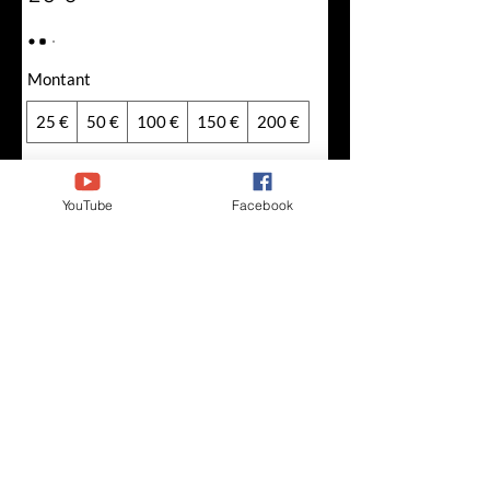
Montant
25 €
50 €
100 €
150 €
200 €
Quantité
YouTube
Facebook
Ajouter au panier
Acheter
Conditions d'utilisation
Politique de confidentialité