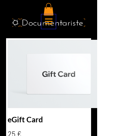
eGift Card
25 €